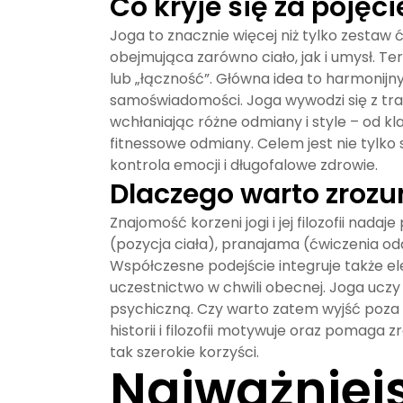
Co kryje się za pojęc
Joga
to znacznie więcej niż tylko zestaw
obejmująca zarówno ciało, jak i umysł. Te
lub „łączność”. Główna idea to harmonijn
samoświadomości. Joga wywodzi się z trady
wchłaniając różne odmiany i style – od 
fitnessowe odmiany. Celem jest nie tylko
kontrola emocji i długofalowe zdrowie.
Dlaczego warto zrozum
Znajomość korzeni jogi i jej filozofii nada
(pozycja ciała), pranajama (ćwiczenia od
Współczesne podejście integruje także e
uczestnictwo w chwili obecnej. Joga uczy 
psychiczną. Czy warto zatem wyjść poza 
historii i filozofii motywuje oraz pomaga
tak szerokie korzyści.
Najważniejs