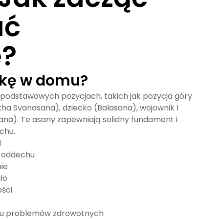
ać
e?
ykę w domu?
u podstawowych pozycjach, takich jak pozycja góry
ha Svanasana), dziecko (Balasana), wojownik I
ana). Te asany zapewniają solidny fundament i
chu.
i
 oddechu
nie
ło
ości
adku problemów zdrowotnych