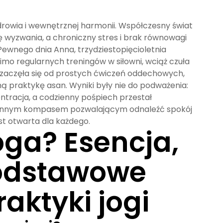
zdrowia i wewnętrznej harmonii. Współczesny świat
ę wyzwania, a chroniczny stres i brak równowagi
wnego dnia Anna, trzydziestopięcioletnia
imo regularnych treningów w siłowni, wciąż czuła
ą zaczęła się od prostych ćwiczeń oddechowych,
ną praktykę asan. Wyniki były nie do podważenia:
entracja, a codzienny pośpiech przestał
odziennym kompasem pozwalającym odnaleźć spokój
est otwarta dla każdego.
oga? Esencja,
 podstawowe
raktyki jogi