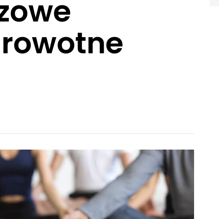
czowe
drowotne