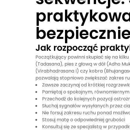
praktykow
bezpieczni
Jak rozpocząć prakt
Początkujący powinni skupiać się na kilk
(Tadasana), pies z głową w dół (Adho Muk
(Virabhadrasana I) czy kobra (Bhujangas
pozwalają stopniowo zwiększać zakres ru
Zawsze zaczynaj od krótkiej rozgrzewk
Pamiętaj o spokojnym, równomiernym
Przechodź do kolejnych pozycji ostroż
Słuchaj sygnałów wysyłanych przez cia
Nie forsuj zakresu ruchu ponad możliw
Stosuj matę o odpowiedniej grubości
Konsultuj się ze specjalistą w przyp