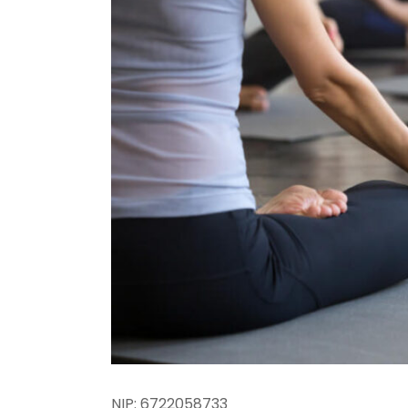
NIP:
6722058733