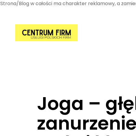
Strona/Blog w całości ma charakter reklamowy, a zamies
Przejdź
do
treści
Joga – głę
zanurzenie