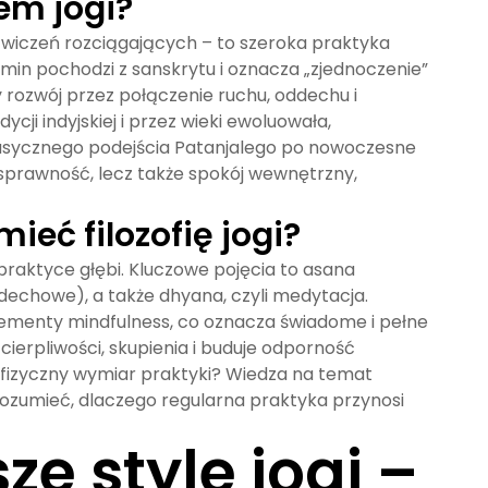
iem jogi?
 ćwiczeń rozciągających – to szeroka praktyka
rmin pochodzi z sanskrytu i oznacza „zjednoczenie”
y rozwój przez połączenie ruchu, oddechu i
cji indyjskiej i przez wieki ewoluowała,
klasycznego podejścia Patanjalego po nowoczesne
 sprawność, lecz także spokój wewnętrzny,
ieć filozofię jogi?
je praktyce głębi. Kluczowe pojęcia to asana
dechowe), a także dhyana, czyli medytacja.
lementy mindfulness, co oznacza świadome i pełne
cierpliwości, skupienia i buduje odporność
fizyczny wymiar praktyki? Wiedza na temat
 zrozumieć, dlaczego regularna praktyka przynosi
ze style jogi –