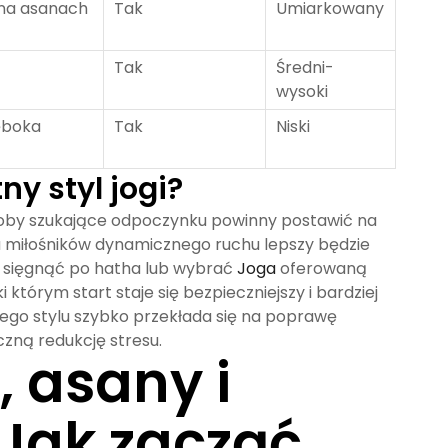
na asanach
Tak
Umiarkowany
Tak
Średni-
wysoki
łęboka
Tak
Niski
y styl jogi?
osoby szukające odpoczynku powinny postawić na
la miłośników dynamicznego ruchu lepszy będzie
o sięgnąć po hatha lub wybrać
Joga
oferowaną
którym start staje się bezpieczniejszy i bardziej
ego stylu szybko przekłada się na poprawę
czną redukcję stresu.
, asany i
 Jak zacząć