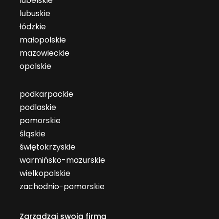
lubelskie
lubuskie
łódzkie
małopolskie
mazowieckie
opolskie
podkarpackie
podlaskie
pomorskie
śląskie
świętokrzyskie
warmińsko-mazurskie
wielkopolskie
zachodnio-pomorskie
Zarządzaj swoją firmą