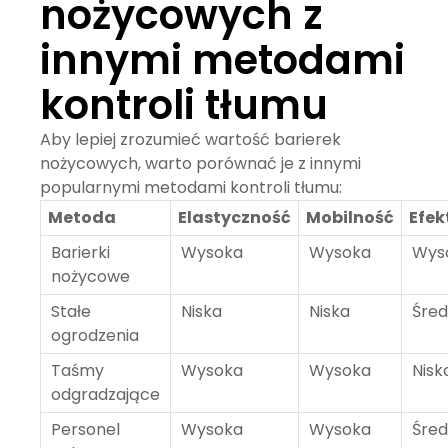
nożycowych z
innymi metodami
kontroli tłumu
Aby lepiej zrozumieć wartość barierek
nożycowych, warto porównać je z innymi
popularnymi metodami kontroli tłumu:
Metoda
Elastyczność
Mobilność
Efe
Barierki
Wysoka
Wysoka
Wys
nożycowe
Stałe
Niska
Niska
Śred
ogrodzenia
Taśmy
Wysoka
Wysoka
Nisk
odgradzające
Personel
Wysoka
Wysoka
Śred