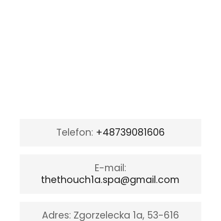
Telefon
:
+48739081606
E-mail
:
thethouch1a.spa@gmail.com
Adres:
Zgorzelecka 1a, 53-616