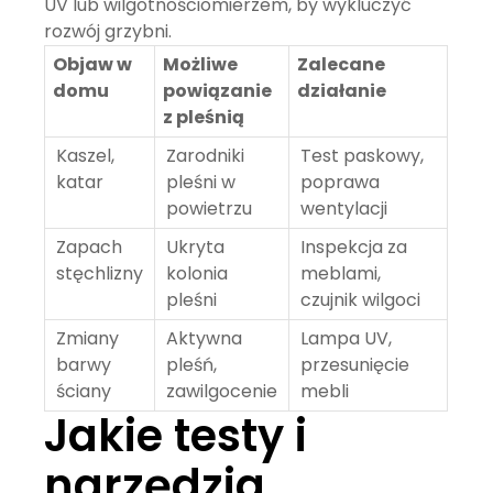
UV lub wilgotnościomierzem, by wykluczyć
rozwój grzybni.
Objaw w
Możliwe
Zalecane
domu
powiązanie
działanie
z pleśnią
Kaszel,
Zarodniki
Test paskowy,
katar
pleśni w
poprawa
powietrzu
wentylacji
Zapach
Ukryta
Inspekcja za
stęchlizny
kolonia
meblami,
pleśni
czujnik wilgoci
Zmiany
Aktywna
Lampa UV,
barwy
pleśń,
przesunięcie
ściany
zawilgocenie
mebli
Jakie testy i
narzędzia