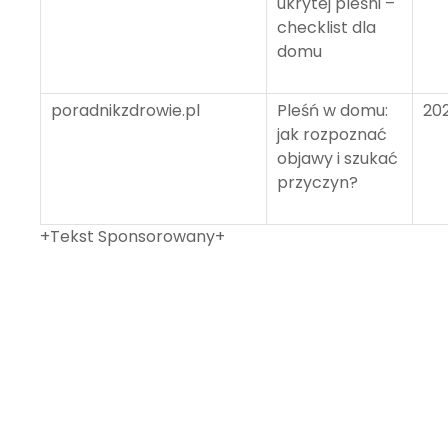
ukrytej pleśni –
checklist dla
domu
poradnikzdrowie.pl
Pleśń w domu:
20
jak rozpoznać
objawy i szukać
przyczyn?
+Tekst Sponsorowany+