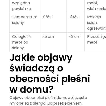
względna
mebli,
powietrza
wietrzeni
Temperatura
>16°C
<14°C
Izolacja
ściany
ścian,
ogrzewan
Odległość
>5 cm
<3 cm
Przesunię
mebli od
mebli
ściany
Jakie objawy
świadczą o
obecności pleśni
w domu?
Objawy obecności pleśni domowej często
mylone są z alergią lub przeziębieniem.