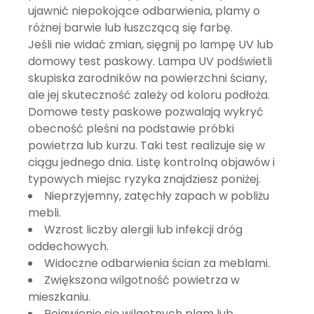
ujawnić niepokojące odbarwienia, plamy o
różnej barwie lub łuszczącą się farbę.
Jeśli nie widać zmian, sięgnij po
lampę UV
lub
domowy test paskowy. Lampa UV podświetli
skupiska zarodników na powierzchni ściany,
ale jej skuteczność zależy od koloru podłoża.
Domowe testy paskowe pozwalają wykryć
obecność pleśni na podstawie próbki
powietrza lub kurzu. Taki test realizuje się w
ciągu jednego dnia. Listę kontrolną objawów i
typowych miejsc ryzyka znajdziesz poniżej.
Nieprzyjemny, zatęchły zapach w pobliżu
mebli.
Wzrost liczby alergii lub infekcji dróg
oddechowych.
Widoczne odbarwienia ścian za meblami.
Zwiększona wilgotność powietrza w
mieszkaniu.
Pojawienie się wilgotnych plam lub