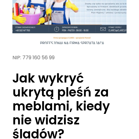
NIP:
779 160 56 99
Jak wykryć
ukrytą pleśń za
meblami, kiedy
nie widzisz
śladów?