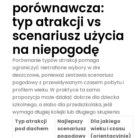
porównawcza:
typ atrakcji vs
scenariusz użycia
na niepogodę
Porównanie typów atrakcji pomaga
ograniczyć nietrafione wybory w dni
deszczowe, ponieważ zestawia scenariusz
pogodowy z przewidywanym czasem pobytu i
profilem wieku. W praktyce ta sama
propozycja może działać dobrze dla dziecka
szkolnego, a słabo dla przedszkolaka, jeśli
wymaga długiej kolejki lub długiego skupienia.
Typ atrakcji
Najlepszy
Dla jakiego
pod dachem
scenariusz
wieku i czasu
pogodowy
(orientacyjnie)