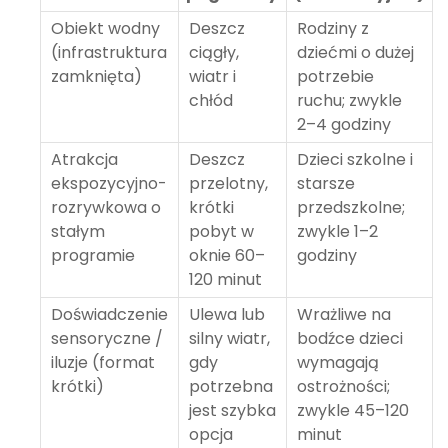
Obiekt wodny
Deszcz
Rodziny z
(infrastruktura
ciągły,
dziećmi o dużej
zamknięta)
wiatr i
potrzebie
chłód
ruchu; zwykle
2–4 godziny
Atrakcja
Deszcz
Dzieci szkolne i
ekspozycyjno-
przelotny,
starsze
rozrywkowa o
krótki
przedszkolne;
stałym
pobyt w
zwykle 1–2
programie
oknie 60–
godziny
120 minut
Doświadczenie
Ulewa lub
Wrażliwe na
sensoryczne /
silny wiatr,
bodźce dzieci
iluzje (format
gdy
wymagają
krótki)
potrzebna
ostrożności;
jest szybka
zwykle 45–120
opcja
minut