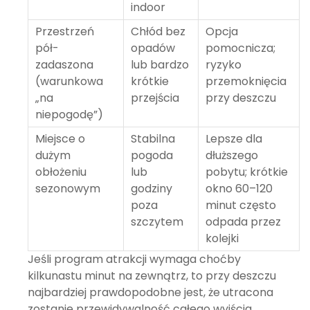
indoor
Przestrzeń
Chłód bez
Opcja
pół-
opadów
pomocnicza;
zadaszona
lub bardzo
ryzyko
(warunkowa
krótkie
przemoknięcia
„na
przejścia
przy deszczu
niepogodę”)
Miejsce o
Stabilna
Lepsze dla
dużym
pogoda
dłuższego
obłożeniu
lub
pobytu; krótkie
sezonowym
godziny
okno 60–120
poza
minut często
szczytem
odpada przez
kolejki
Jeśli program atrakcji wymaga choćby
kilkunastu minut na zewnątrz, to przy deszczu
najbardziej prawdopodobne jest, że utracona
zostanie przewidywalność całego wyjścia.