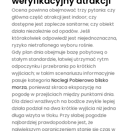
weryfikacyjny atrakcji
Ocena powinna obejmować trzy pytania: czy
główna część atrakcji jest indoor; czy
dostępne jest zaplecze sanitarne; czy obiekt
działa niezależnie od opadów. Jeśli
którakolwiek odpowiedź jest niejednoznaczna,
ryzyko nietrafionego wyboru rośnie.
Gdy plan dnia obejmuje bazę pobytową o
stałym standardzie, łatwiej utrzymać rytm
odpoczynku i przebrania po krótkich
wyjściach; w takim scenariuszu informacyjnie
pasuje kategoria
Noclegi Pobierowo blisko
morza
, ponieważ skraca ekspozycję na
pogodę w przejściach między punktami dnia.
Dla dzieci wrażliwych na bodźce zwykle lepiej
działa podział na dwa krótkie wyjścia niż jedna
długa wizyta w tłoku. Przy słabej pogodzie
najbardziej prawdopodobne jest, że
największym ograniczeniem stanie się czas w