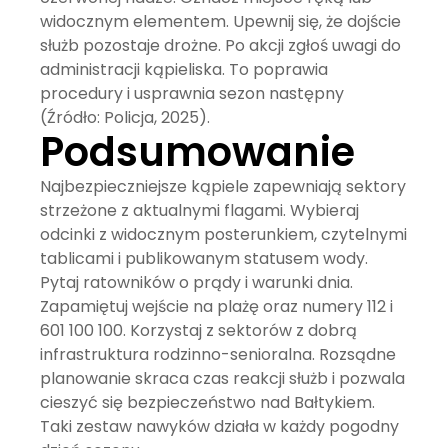
widocznym elementem. Upewnij się, że dojście
służb pozostaje drożne. Po akcji zgłoś uwagi do
administracji kąpieliska. To poprawia
procedury i usprawnia sezon następny
(Źródło: Policja, 2025).
Podsumowanie
Najbezpieczniejsze kąpiele zapewniają sektory
strzeżone z aktualnymi flagami. Wybieraj
odcinki z widocznym posterunkiem, czytelnymi
tablicami i publikowanym statusem wody.
Pytaj ratowników o prądy i warunki dnia.
Zapamiętuj wejście na plażę oraz numery 112 i
601 100 100. Korzystaj z sektorów z dobrą
infrastruktura rodzinno-senioralna
. Rozsądne
planowanie skraca czas reakcji służb i pozwala
cieszyć się
bezpieczeństwo nad Bałtykiem
.
Taki zestaw nawyków działa w każdy pogodny