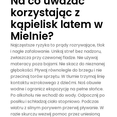
Na co uważać
korzystając z
kąpielisk latem w
Mielnie?
Najczęstsze ryzyka to prądy rozrywające, tłok
i nagłe zafalowanie. Unikaj stref bez nadzoru,
zwłaszcza przy czewonej fladze. Nie używaj
materacy poza bojami. Nie skacz do nieznanej
głębokości. Pływaj równolegle do brzegu i nie
przecinaj torów sprzętu. W tłumie trzymaj linię
kontaktu wzrokowego z dziećmi. Noś obuwie
wodne i ogranicz ekspozycję na pełne słońce.
Po alkoholu nie wchodź do wody. Odpocznij po
posiłku i schładzaj ciało stopniowo. Podczas
wiatru z silnym porywem przerwij pływanie. W
razie skurczu wezwij pomoc przez uniesioną