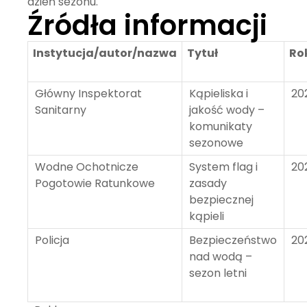
dzień sezonu.
Źródła informacji
Instytucja/autor/nazwa
Tytuł
Ro
Główny Inspektorat
Kąpieliska i
20
Sanitarny
jakość wody –
komunikaty
sezonowe
Wodne Ochotnicze
System flag i
20
Pogotowie Ratunkowe
zasady
bezpiecznej
kąpieli
Policja
Bezpieczeństwo
20
nad wodą –
sezon letni