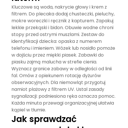
Kluczowe są woda, nakrycie głowy i krem z
filtrem. Do plecaka dodaj chusteczki, pieluchy,
mokre woreczki i ręcznik z kapturem. Zapakuj
lekkie przekąski i bidon. Obuwie wodne chroni
stopy przed ostrymi muszlami. Zestaw do
identyfikacji dziecka: opaska z numerem
telefonu i imieniem. Wózek lub nosidło pomoże
w dojściu przez miękki piasek. Zabawki do
piasku zajmą malucha w strefie cienia.
Wyznacz granice zabawy w odległości od linii
fal. Omów z opiekunem rotację dyżurów
obserwacyjnych. Dla niemowląt przygotuj
namiot plażowy z filtrem UV. Ustal zasady
sygnalizacji: podniesiona ręka oznacza pomoc.
Każda minuta przewagi organizacyjnej ułatwia
kąpiel w tłumie.
Jak sprawdzać