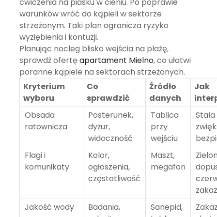
ćwiczenia na piasku w cieniu. Po poprawie
warunków wróć do kąpieli w sektorze
strzeżonym. Taki plan ogranicza ryzyko
wyziębienia i kontuzji.
Planując nocleg blisko wejścia na plażę,
sprawdź ofertę
apartament Mielno
, co ułatwi
poranne kąpiele na sektorach strzeżonych.
Kryterium
Co
Źródło
Jak
wyboru
sprawdzić
danych
inte
Obsada
Posterunek,
Tablica
Stała
ratownicza
dyżur,
przy
zwięk
widoczność
wejściu
bezp
Flagi i
Kolor,
Maszt,
Zielo
komunikaty
ogłoszenia,
megafon
dopus
częstotliwość
czer
zakaz
Jakość wody
Badania,
Sanepid,
Zakaz