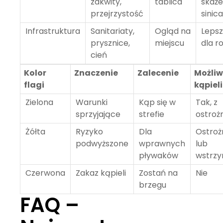
zakwity,
tablica
skaże
przejrzystość
sinic
Infrastruktura
Sanitariaty,
Ogląd na
Lepsz
prysznice,
miejscu
dla r
cień
Kolor
Znaczenie
Zalecenie
Możli
flagi
kąpieli
Zielona
Warunki
Kąp się w
Tak, z
sprzyjające
strefie
ostroż
Żółta
Ryzyko
Dla
Ostroż
podwyższone
wprawnych
lub
pływaków
wstrzy
Czerwona
Zakaz kąpieli
Zostań na
Nie
brzegu
FAQ –