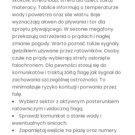
skoków, strefa łodzi, strefa dla dzieci, zakaz
materacy. Tablice informują o temperaturze
wody i powietrza oraz sile wiatru. Boje
wyznaczają akwen do pływania i tor dla
sprzętu pływającego. W sezonie megafony
przekazują ostrzeżenia o prądach i nagłej
zmianie pogody. Warto poznać także sygnały
gwizdkiem używane przez ratowników. Osoby
czułe na prądy wybierają strefy osłonięte
falochronem. Dla pewności stosuj się do
komunikatów i traktuj żółtą flagę jak sygnał do
zachowania szczególnej ostrożności. To
minimalizuje ryzyko kontuzji i porwania przez
falę.
Wybierz sektor z aktywnym posterunkiem
ratowniczym i widoczną flagą.
Sprawdź komunikat o stanie wody i
ewentualnych sinicach.
Zapamiętaj wejście na plażę oraz numery