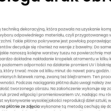
ą techniką dekoracyjną, która pozwala na uzyskanie ko
wyboru odpowiedniego materiału, czyli przygotowanego w
rzchni. Takie płótno pokrywane jest powłoką poprawiają
 klientów decyduje się również na wersje z bawełny. Do s
jakie nanoszą kolejne warstwy tuszu na powierzchnię mat
ardzo dokładne nakładanie kropelek atramentu w kilku ko
poziomem odporności na działanie promieni UV i blaknięc
 który trwać może od kilku minut do nawet paru godzin.
nianych listewek ramę, zwaną też blejtramem. Ten proce
ówności. Podczas naciągania płótna dużo uwagi należy zw
ałość tworzonego obrazu. Na zakończenie wykonuje się z
uk przed wilgocią i promieniowaniem UV, nadając mu równ
t wykonywanie wysokiej jakości reprodukcji dzieł sztuki, w
na płótnie ze zdjęcia
wykonane tą metodą cechują się do