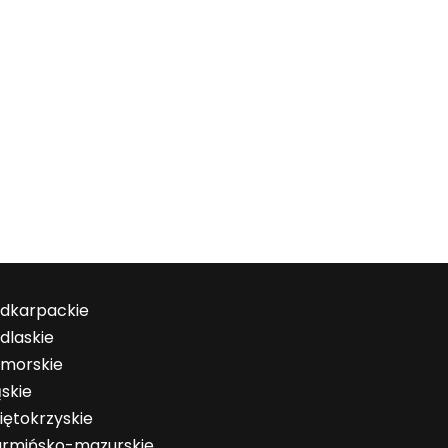
dkarpackie
dlaskie
morskie
ąskie
iętokrzyskie
rmińsko-mazurskie