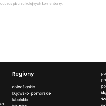
odczas pisania kolejnych komentarzy.
Regiony
po
po
po
dolnośląskie
śl
kujawsko-pomorskie
św
lubelskie
ka,
wa