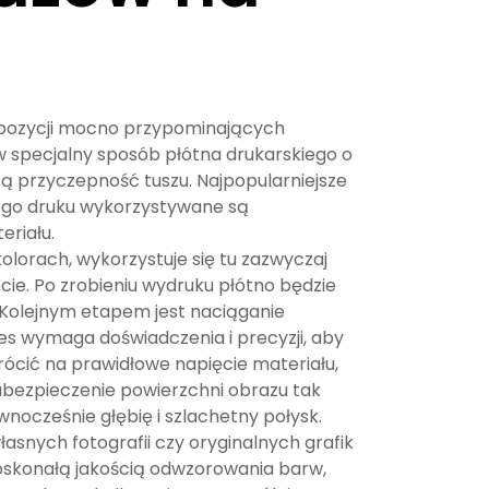
mpozycji mocno przypominających
 specjalny sposób płótna drukarskiego o
cą przyczepność tuszu. Najpopularniejsze
amego druku wykorzystywane są
eriału.
lorach, wykorzystuje się tu zazwyczaj
ie. Po zrobieniu wydruku płótno będzie
 Kolejnym etapem jest naciąganie
s wymaga doświadczenia i precyzji, aby
rócić na prawidłowe napięcie materiału,
abezpieczenie powierzchni obrazu tak
ocześnie głębię i szlachetny połysk.
łasnych fotografii czy oryginalnych grafik
skonałą jakością odwzorowania barw,